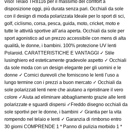
viso! Telaio TR8116 per il massimo del comfort a
disposizione oggi, più durata senza pari. Occhiali da sole
con il design di moda polarizzata Ideale per lo sport di sci,
golf, ciclismo, corsa, pesca, guida, moto, cricket, moto e
tutte le attività sportive all’aria aperta. Occhiali da sole per
sport agonistico ad un prezzo accessibile con mens di alta
qualità, le donne, i bambini. 100% protezione UV lenti
Polaroid. CARATTERISTICHE E VANTAGGI ✓ Stile
lusinghiero ed esteticamente gradevole aspetto ✓ Occhiali
da sole moda con un design elegante per gli uomini e le
donne ✓ Cornici durevoli che forniscono le lenti l’uso a
lungo termine con i prezzi a buon mercato ✓ Occhiali da
sole polarizzati lenti nere che aiutano a ripristinare il vero
colore ✓Aiuta ad eliminare abbagliamento grazie alle lenti
polarizzate e sguardi dispersi ✓Freddo disegno occhiali da
sole sportivi per le donne, i bambini ✓ Grantia per la vita
rompendo nel telaio e lenti ✓ Garanzia di rimborso entro
30 giorni COMPRENDE 1 * Panno di pulizia morbido 1 *