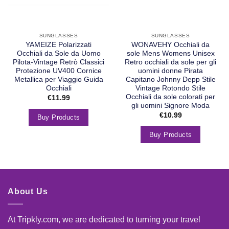
SUNGLASSES
SUNGLASSES
YAMEIZE Polarizzati
WONAVEHY Occhiali da
Occhiali da Sole da Uomo
sole Mens Womens Unisex
Pilota-Vintage Retrò Classici
Retro occhiali da sole per gli
Protezione UV400 Cornice
uomini donne Pirata
Metallica per Viaggio Guida
Capitano Johnny Depp Stile
Occhiali
Vintage Rotondo Stile
Occhiali da sole colorati per
€
11.99
gli uomini Signore Moda
€
10.99
Buy Products
Buy Products
About Us
At Tripkly.com, we are dedicated to turning your travel