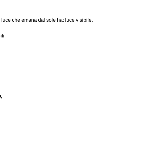
a luce che emana dal sole ha: luce visibile,
li.
è