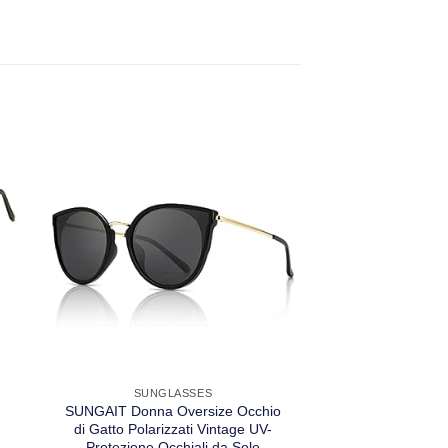
SUNGLASSES
SUNGLA
SUNGAIT Donna Oversize Occhio
KANASTAL Occhia
di Gatto Polarizzati Vintage UV-
Uomo Donna Pol
Protezione Occhiali da Sole
Protezione UV400 