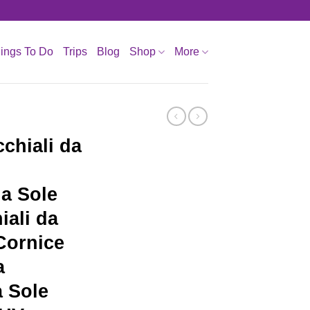
ings To Do
Trips
Blog
Shop
More
hiali da
a Sole
iali da
Cornice
a
a Sole