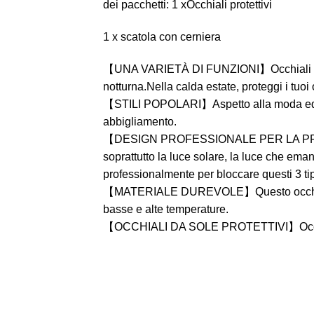
dei pacchetti:
1 xOcchiali protettivi
​​1 x scatola con cerniera
【UNA VARIETÀ DI FUNZIONI】Occhiali da sole m
notturna.Nella calda estate, proteggi i tuoi 
【STILI POPOLARI】Aspetto alla moda ed eleg
abbigliamento.
【DESIGN PROFESSIONALE PER LA PROTEZIO
soprattutto la luce solare, la luce che emana 
professionalmente per bloccare questi 3 tip
【MATERIALE DUREVOLE】Questo occhiali da s
basse e alte temperature.
【OCCHIALI DA SOLE PROTETTIVI】Occhiali da