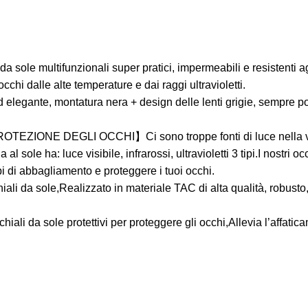
ultifunzionali super pratici, impermeabili e resistenti agli oli
occhi dalle alte temperature e dai raggi ultravioletti.
ante, montatura nera + design delle lenti grigie, sempre popol
NE DEGLI OCCHI】Ci sono troppe fonti di luce nella vita i
al sole ha: luce visibile, infrarossi, ultravioletti 3 tipi.I nostri o
i di abbagliamento e proteggere i tuoi occhi.
ole,Realizzato in materiale TAC di alta qualità, robusto, d
 sole protettivi per proteggere gli occhi,Allevia l’affaticam