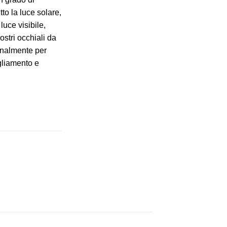
to la luce solare,
luce visibile,
 nostri occhiali da
onalmente per
agliamento e