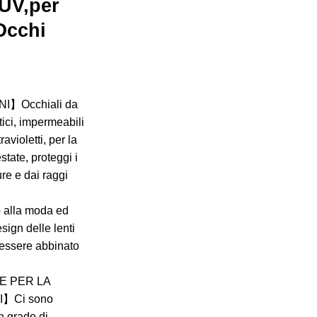
 UV,per
Occhi
I】Occhiali da
tici, impermeabili
travioletti, per la
state, proteggi i
ure e dai raggi
alla moda ed
sign delle lenti
 essere abbinato
E PER LA
】Ci sono
in grado di