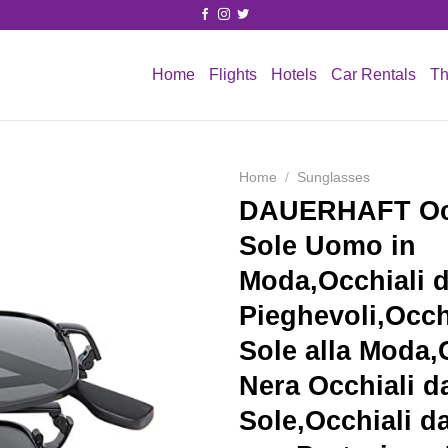
Home
Flights
Hotels
Car Rentals
Th
Home
/
Sunglasses
DAUERHAFT Occ
Sole Uomo in
Moda,Occhiali d
Pieghevoli,Occh
Sole alla Moda,
Nera Occhiali d
Sole,Occhiali d