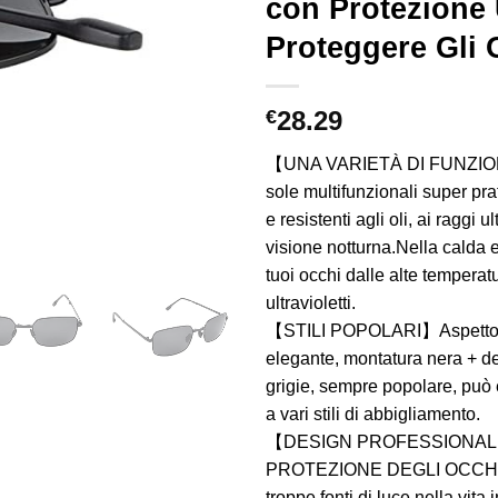
con Protezione
Proteggere Gli 
€
28.29
【UNA VARIETÀ DI FUNZION
sole multifunzionali super pra
e resistenti agli oli, ai raggi ul
visione notturna.Nella calda e
tuoi occhi dalle alte temperat
ultravioletti.
【STILI POPOLARI】Aspetto 
elegante, montatura nera + de
grigie, sempre popolare, può
a vari stili di abbigliamento.
【DESIGN PROFESSIONAL
PROTEZIONE DEGLI OCCHI
troppe fonti di luce nella vita 