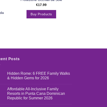
Quadrati Retrò M
€
17.99
Men Women per G
 da
Pesca V
Buy Products
€
16.
Buy Pro
ent Posts
Hidden Rome: 6 FREE Family Walks
& Hidden Gems for 2026
Affordable All-Inclusive Family
Resorts in Punta Cana Dominican
Republic for Summer 2026