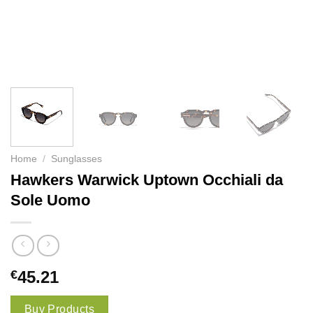
Home
/
Sunglasses
Hawkers Warwick Uptown Occhiali da
Sole Uomo
€
45.21
Buy Products