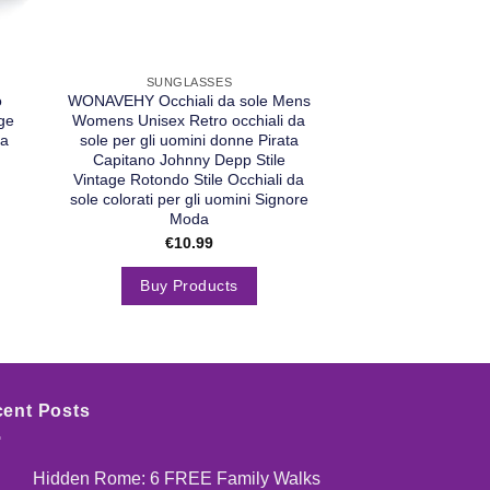
SUNGLASSES
SUNGLA
o
WONAVEHY Occhiali da sole Mens
besbomig Occhiali
ge
Womens Unisex Retro occhiali da
Piccoli Vintage Oc
da
sole per gli uomini donne Pirata
Donna Piccoli Po
Capitano Johnny Depp Stile
Hippie Occhiali
Vintage Rotondo Stile Occhiali da
Occhiali Steamp
sole colorati per gli uomini Signore
Protezion
Moda
€
17.50
€
10.99
Buy Pro
Buy Products
ent Posts
Hidden Rome: 6 FREE Family Walks