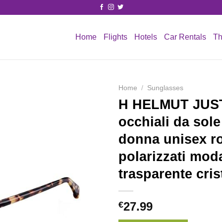
Home
Flights
Hotels
Car Rentals
Th
Home
/
Sunglasses
H HELMUT JUS
occhiali da sol
donna unisex r
polarizzati mod
trasparente cris
€
27.99