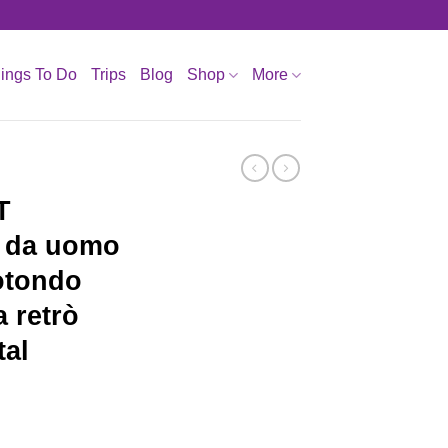
ings To Do
Trips
Blog
Shop
More
T
e da uomo
otondo
a retrò
tal