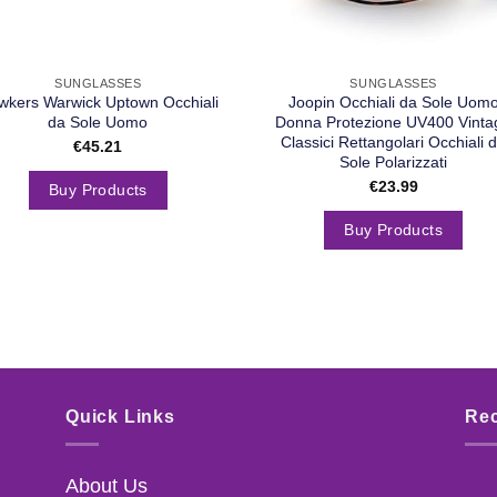
SUNGLASSES
SUNGLASSES
wkers Warwick Uptown Occhiali
Joopin Occhiali da Sole Uom
da Sole Uomo
Donna Protezione UV400 Vinta
Classici Rettangolari Occhiali 
€
45.21
Sole Polarizzati
€
23.99
Buy Products
Buy Products
Quick Links
Rec
About Us