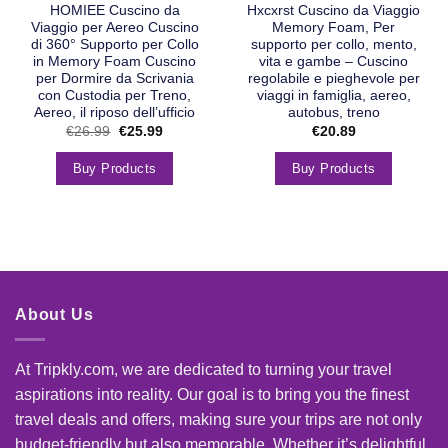
HOMIEE Cuscino da
Hxcxrst Cuscino da Viaggio
Viaggio per Aereo Cuscino
Memory Foam, Per
di 360° Supporto per Collo
supporto per collo, mento,
in Memory Foam Cuscino
vita e gambe – Cuscino
per Dormire da Scrivania
regolabile e pieghevole per
con Custodia per Treno,
viaggi in famiglia, aereo,
Aereo, il riposo dell’ufficio
autobus, treno
€
26.99
€
25.99
€
20.89
Buy Products
Buy Products
About Us
At Tripkly.com, we are dedicated to turning your travel
aspirations into reality. Our goal is to bring you the finest
travel deals and offers, making sure your trips are not only
budget-friendly but also memorable. Whether it’s delightful