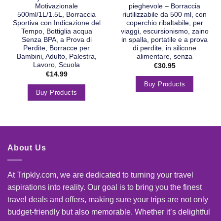
Motivazionale
pieghevole – Borraccia
500ml/1L/1.5L, Borraccia
riutilizzabile da 500 ml, con
Sportiva con Indicazione del
coperchio ribaltabile, per
Tempo, Bottiglia acqua
viaggi, escursionismo, zaino
Senza BPA, a Prova di
in spalla, portatile e a prova
Perdite, Borracce per
di perdite, in silicone
Bambini, Adulto, Palestra,
alimentare, senza
Lavoro, Scuola
€
30.95
€
14.99
Buy Products
Buy Products
About Us
At Tripkly.com, we are dedicated to turning your travel
aspirations into reality. Our goal is to bring you the finest
travel deals and offers, making sure your trips are not only
budget-friendly but also memorable. Whether it’s delightful