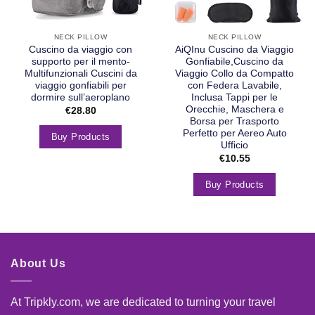
NECK PILLOW
NECK PILLOW
Cuscino da viaggio con
AiQInu Cuscino da Viaggio
supporto per il mento-
Gonfiabile,Cuscino da
Multifunzionali Cuscini da
Viaggio Collo da Compatto
viaggio gonfiabili per
con Federa Lavabile,
dormire sull’aeroplano
Inclusa Tappi per le
Orecchie, Maschera e
€
28.80
Borsa per Trasporto
Perfetto per Aereo Auto
Buy Products
Ufficio
€
10.55
Buy Products
About Us
At Tripkly.com, we are dedicated to turning your travel