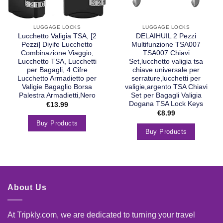
LUGGAGE LOCKS
LUGGAGE LOCKS
Lucchetto Valigia TSA, [2
DELAIHUIL 2 Pezzi
Pezzi] Diyife Lucchetto
Multifunzione TSA007
Combinazione Viaggio,
TSA007 Chiavi
Lucchetto TSA, Lucchetti
Set,lucchetto valigia tsa
per Bagagli, 4 Cifre
chiave universale per
Lucchetto Armadietto per
serrature,lucchetti per
Valigie Bagaglio Borsa
valigie,argento TSA Chiavi
Palestra Armadietti,Nero
Set per Bagagli Valigia
Dogana TSA Lock Keys
€
13.99
€
8.99
Buy Products
Buy Products
About Us
At Tripkly.com, we are dedicated to turning your travel