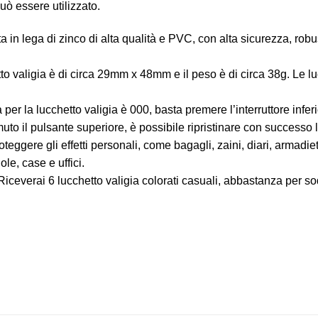
ò essere utilizzato.
ata in lega di zinco di alta qualità e PVC, con alta sicurezza, ro
to valigia è di circa 29mm x 48mm e il peso è di circa 38g. Le 
per la lucchetto valigia è 000, basta premere l’interruttore infer
emuto il pulsante superiore, è possibile ripristinare con successo
teggere gli effetti personali, come bagagli, zaini, diari, armadiet
le, case e uffici.
iceverai 6 lucchetto valigia colorati casuali, abbastanza per so