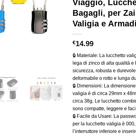
Viaggio, Lucche
Bagagli, per Zai
Valigia e Armad
€
14.99
🔒 Materiale: La lucchetto vali
lega di zinco di alta qualità 
sicurezza, robusta e durevole
deformabile o rotto e lunga du
🔒 Dimensioni: La dimensione 
valigia è di circa 29mm x 48m
circa 38g. Le lucchetto combi
sono compatte, leggere e facil
🔒 Facile da Usare: La passwo
per la lucchetto valigia è 000
l’interruttore inferiore e inser