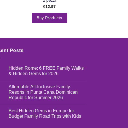
2 pezzi
palestra. Arg
€
12.97
€
14.
Buy Products
Buy Pro
ent Posts
Hidden Rome: 6 FREE Family Walks
& Hidden Gems for 2026
Affordable All-Inclusive Family
Resorts in Punta Cana Dominican
Republic for Summer 2026
Best Hidden Gems in Europe for
Budget Family Road Trips with Kids