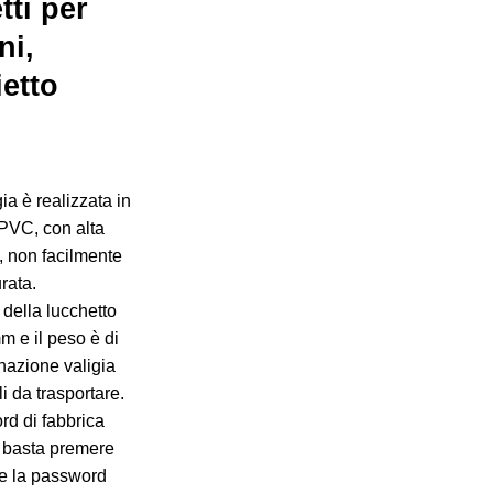
tti per
ni,
ietto
gia è realizzata in
e PVC, con alta
, non facilmente
rata.
della lucchetto
m e il peso è di
nazione valigia
i da trasportare.
rd di fabbrica
, basta premere
ire la password