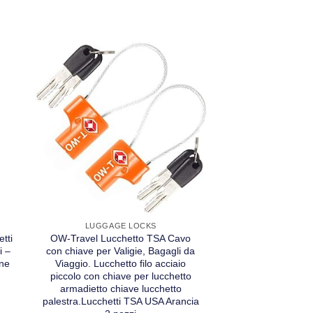
LUGGAGE LOCKS
LUGGAGE
tti
OW-Travel Lucchetto TSA Cavo
OW-Travel 
i –
con chiave per Valigie, Bagagli da
Combinazione
ne
Viaggio. Lucchetto filo acciaio
Lucchetto flessibi
piccolo con chiave per lucchetto
Bagagli da Viaggio
armadietto chiave lucchetto
acciaio con com
palestra.Lucchetti TSA USA Arancia
lucchetto armadi