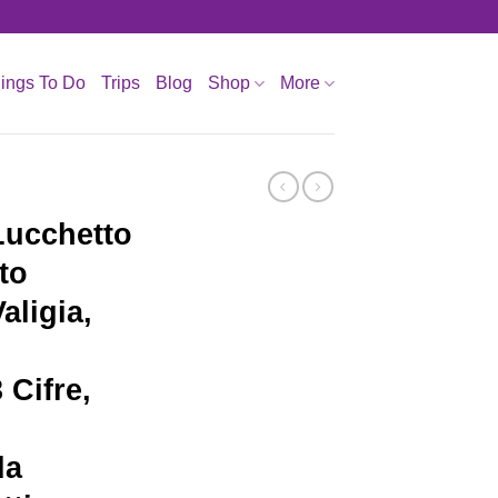
ings To Do
Trips
Blog
Shop
More
Lucchetto
to
ligia,
Cifre,
da